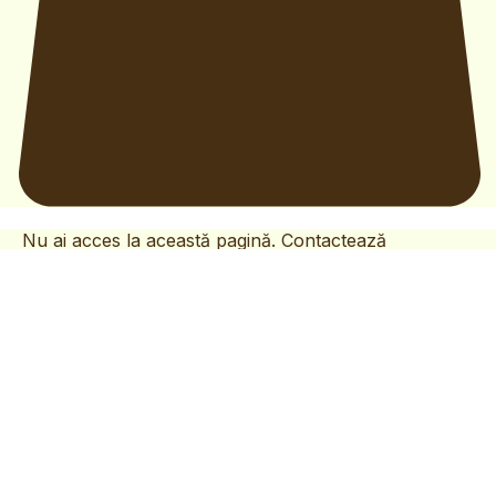
Nu ai acces la această pagină. Contactează
proprietarul site-ului pentru mai multe informații.
After School
Club de vară
Curs de
Home
Servicii
Galerie
Magazin
Lecții interactive
Abonamentele mele
Contact
FAQ
conversație
în germană
Ateliere
Creative
Studyinno
info@studyinno.ro
+40 745 924 980/ +40 751 339 999
Sibiu, România
Politica de confidențialitate
Termeni și condiții