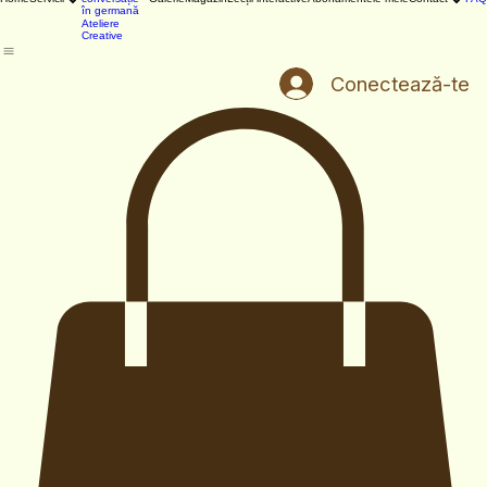
Curs de
Home
Servicii
Galerie
Magazin
Lecții interactive
Abonamentele mele
Contact
FAQ
conversație
în germană
Ateliere
Creative
Conectează-te